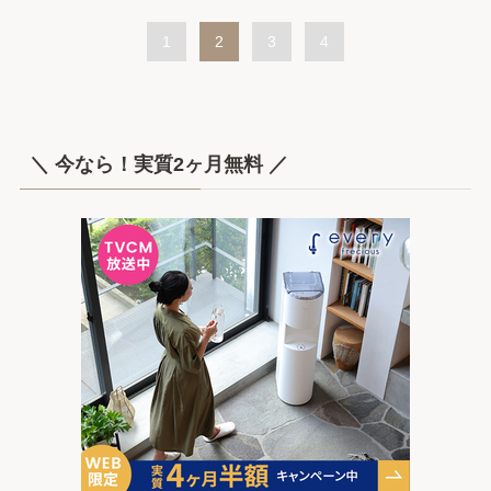
1
2
3
4
＼ 今なら！実質2ヶ月無料 ／