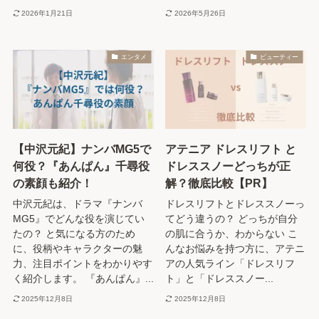
2026年1月21日
2026年5月26日
エンタメ
ビューティー
【中沢元紀】ナンバMG5で
アテニア ドレスリフト と
何役？『あんぱん』千尋役
ドレススノーどっちが正
の素顔も紹介！
解？徹底比較【PR】
中沢元紀は、ドラマ『ナンバ
ドレスリフトとドレススノーっ
MG5』でどんな役を演じてい
てどう違うの？ どっちが自分
たの？ と気になる方のため
の肌に合うか、わからない こ
に、役柄やキャラクターの魅
んなお悩みを持つ方に、アテニ
力、注目ポイントをわかりやす
アの人気ライン「ドレスリフ
く紹介します。 『あんぱん』...
ト」と「ドレススノー...
2025年12月8日
2025年12月8日