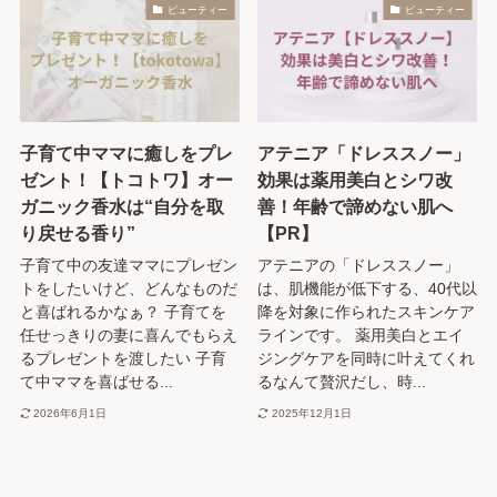
ビューティー
ビューティー
子育て中ママに癒しをプレ
アテニア「ドレススノー」
ゼント！【トコトワ】オー
効果は薬用美白とシワ改
ガニック香水は“自分を取
善！年齢で諦めない肌へ
り戻せる香り”
【PR】
子育て中の友達ママにプレゼン
アテニアの「ドレススノー」
トをしたいけど、どんなものだ
は、肌機能が低下する、40代以
と喜ばれるかなぁ？ 子育てを
降を対象に作られたスキンケア
任せっきりの妻に喜んでもらえ
ラインです。 薬用美白とエイ
るプレゼントを渡したい 子育
ジングケアを同時に叶えてくれ
て中ママを喜ばせる...
るなんて贅沢だし、時...
2026年6月1日
2025年12月1日