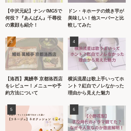
【中沢元紀】ナンバMG5で
ドン・キホーテの焼き芋が
何役？『あんぱん』千尋役
美味しい！他スーパーと比
の素顔も紹介！
較してみた
【洛西】萬鰻亭 京都洛西店
横浜流星は歌上手いってホ
をレビュー！メニューや予
ント？紅白でノレなかった
約方法について
理由から見えた魅力