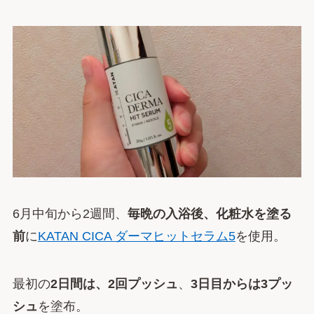
6月中旬から2週間、
毎晩の入浴後、化粧水を塗る
前
に
KATAN CICA ダーマヒットセラム5
を使用。
最初の
2日間は、2回プッシュ
、
3日目からは3プッ
シュ
を塗布。